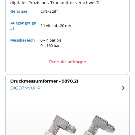
digitaler Präzisions-Transmitter verschweißt
Gehäuse
CrNi-Stahl
Ausgangssign
2-Leiter 4…20 mA
al
Messbereich
0 – 4 bar bis
0 – 160 bar
Produkt anfragen
Druckmessumformer - 9870.21
DIGDTMvUHP