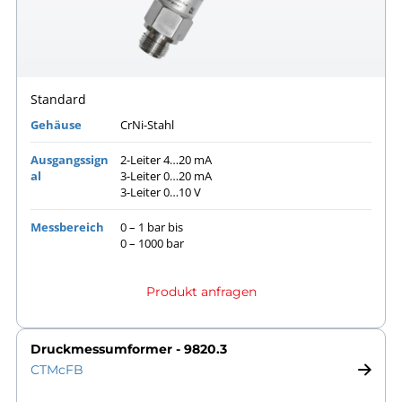
Standard
Gehäuse
CrNi-Stahl
Ausgangssign
2-Leiter 4…20 mA
al
3-Leiter 0…20 mA
3-Leiter 0…10 V
Messbereich
0 – 1 bar bis
0 – 1000 bar
Produkt anfragen
Druckmessumformer - 9820.3
CTMcFB