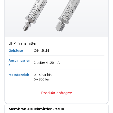
UHP-Transmitter
Gehäuse
CrNi-Stahl
Ausgangssign
2-Leiter 4…20 mA
al
Messbereich
0 – 4 bar bis
0 – 350 bar
Produkt anfragen
Membran-Druckmittler - 7300