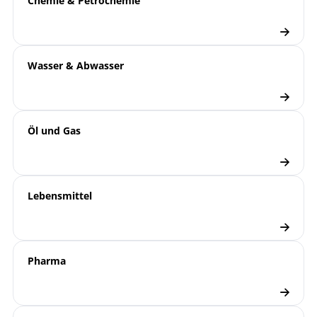
Chemie & Petrochemie
Grenzsignalgeber
B08-200 mechanische
Betriebsanleitung
Temperaturmesstechnik
| Gasdruck
Wasser & Abwasser
T08-000-031 Optimale
T-Blatt
Auslegung von
Gasdruck- und Bimetall-
Öl und Gas
Thermometern
8000 | Mechanische
Übersicht
Temperaturmesstechnik
Lebensmittel
Thermometer
Checkliste
Schutzrohrberechnung
Pharma