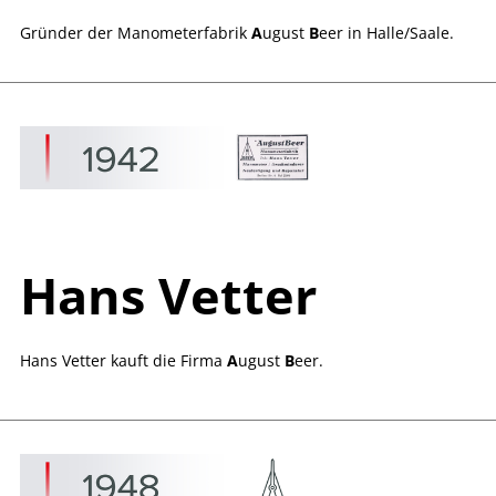
Gründer der Manometerfabrik
A
ugust
B
eer in Halle/Saale.
Hans Vetter
Hans Vetter kauft die Firma
A
ugust
B
eer.