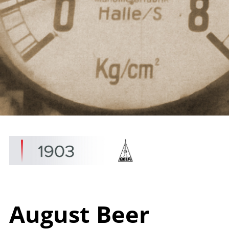
A
ugust
B
eer