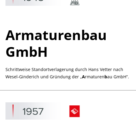
A
rmaturen
b
au
GmbH
Schrittweise Standortverlagerung durch Hans Vetter nach
Wesel-Ginderich und Gründung der „
A
rmaturen
b
au GmbH“.