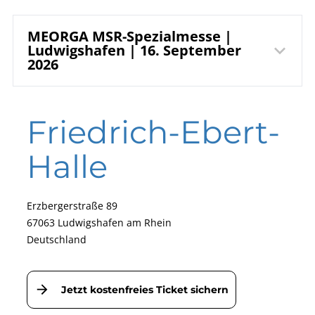
Bochum
Zum Messebericht
HALLE MESSE
Der Eintritt ist für Fachbesucher kostenfrei.
MEORGA MSR-Spezialmesse |
Stadionring 20
Ludwigshafen | 16. September
44791 Bochum
2026
GmbH
Deutschland
Weitere Informationen
Messestraße 10
Friedrich-Ebert-
Jetzt kostenfreies Ticket sichern
06116 Halle (Saale)
Deutschland
Halle
Zum Messebericht
Erzbergerstraße 89
67063 Ludwigshafen am Rhein
Deutschland
Jetzt kostenfreies Ticket sichern