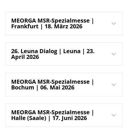
MEORGA MSR-Spezialmesse |
Frankfurt | 18. März 2026
myticket
26. Leuna Dialog | Leuna | 23.
April 2026
Jahrhunderthalle
Frankfurt
cCe Kulturhaus
MEORGA MSR-Spezialmesse |
Bochum | 06. Mai 2026
Leuna GmbH
Pfaffenwiese 301
65929 Frankfurt am Main
RuhrCongress
MEORGA MSR-Spezialmesse |
Deutschland
Spergauer Straße 41a
Halle (Saale) | 17. Juni 2026
06237 Leuna
Deutschland