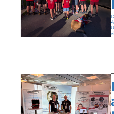
D
A
U
v