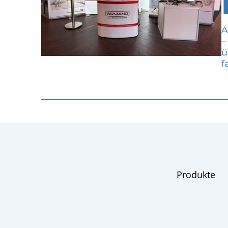
A
–
ü
f
Produkte