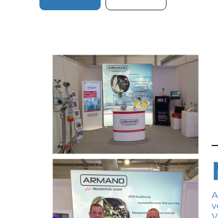
A
v
V