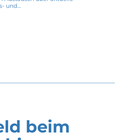
s- und…
ld beim