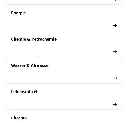
Grenzsignalgeber
9.1000 |
IECEx | Baumusterprüfbescheinigung |
Grenzsignalgeber
Energie
Manometer/ Thermometer mit induktivem
Grenzsignalgeber
Schiffbau
Branchenbroschüre
Chemie & Petrochemie
Manometer
Checkliste
Wasser & Abwasser
Lebensmittel
Pharma