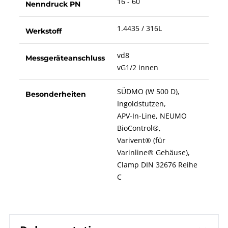
16 - 60
Nenndruck PN
1.4435 / 316L
Werkstoff
vd8
Messgeräteanschluss
vG1/2 innen
SÜDMO (W 500 D),
Besonderheiten
Ingoldstutzen,
APV-In-Line, NEUMO
BioControl®,
Varivent® (für
Varinline® Gehäuse),
Clamp DIN 32676 Reihe
C