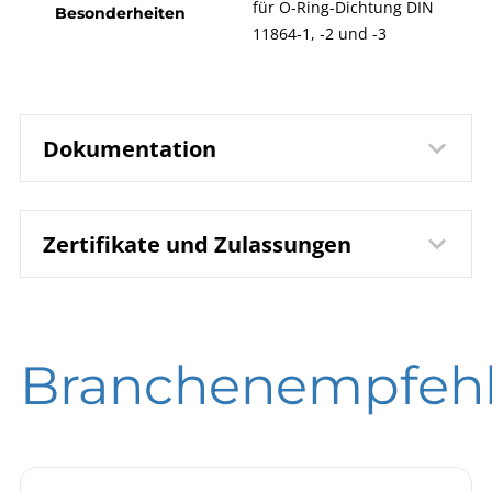
für O-Ring-Dichtung DIN
Besonderheiten
11864-1, -2 und -3
Dokumentation
Zertifikate und Zulassungen
7302 Membran-
Datenblatt
Druckmittler MDM73.. O-
Ring-Dichtung DIN-11864
DIN EN ISO 9001 | Zertifikat | Standort Beierfeld
B07-000 Membran-Rohr-
Betriebsanleitung
Branchenempfeh
DIN EN ISO 9001 | Zertifikat | Standort Wesel
Druckmittler
Druckmittler
Checkliste