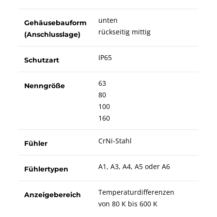
unten
Gehäusebauform
rückseitig mittig
(Anschlusslage)
IP65
Schutzart
63
Nenngröße
80
100
160
CrNi-Stahl
Fühler
A1, A3, A4, A5 oder A6
Fühlertypen
Temperaturdifferenzen
Anzeigebereich
von 80 K bis 600 K