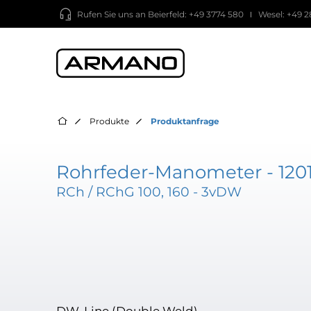
Rufen Sie uns an
Beierfeld: +49 3774 580
Wesel: +49 2
Produkte
Produktanfrage
Rohrfeder-Manometer - 1201
RCh / RChG 100, 160 - 3vDW
DW-Line (Double Weld)