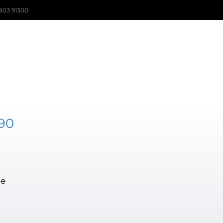
803 91300
90
ie