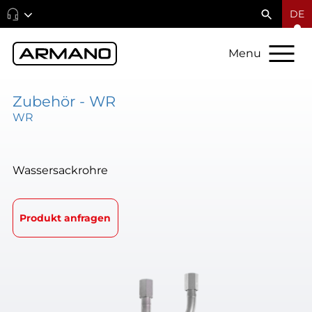
DE
Menu
Zubehör - WR
WR
Wassersackrohre
Produkt anfragen