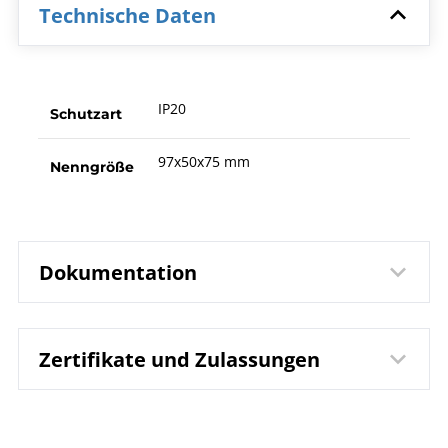
Technische Daten
IP20
Schutzart
97x50x75 mm
Nenngröße
Dokumentation
Zertifikate und Zulassungen
9531 impulsgesteuerte
Datenblatt
Multifunktionsrelais MSR-I