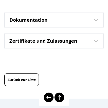
Dokumentation
Zertifikate und Zulassungen
DB 8.8130 Schutzrohr
Datenblatt
SF8
B08-800 Schutzrohre
Betriebsanleitung
DIN EN ISO 9001 | Zertifikat | Standort Wesel
8000 | Mechanische
Übersicht
Temperaturmesstechnik
Zurück zur Liste
Schiffbau
Branchenbroschüre
Schutzrohrberechnung
Checkliste