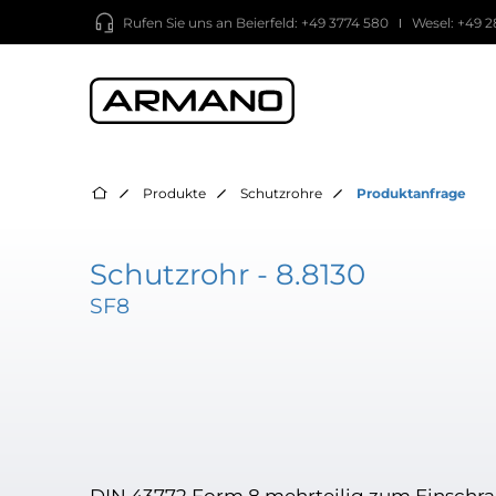
Rufen Sie uns an
Beierfeld: +49 3774 580
Wesel: +49 2
Produkte
Schutzrohre
Produktanfrage
Schutzrohr - 8.8130
SF8
DIN 43772 Form 8 mehrteilig zum Einschr