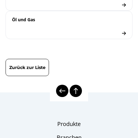
8000E | Elektrische
Übersicht
Temperaturmesstechnik
Öl und Gas
elektrische Thermometer
Checkliste
Zurück zur Liste
Produkte
Branchen