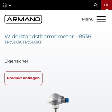
DE
Menu
Widerstandsthermometer - 8536
TPtSrXiA TPtSrXiAT
Eigensicher
Produkt anfragen