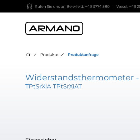
Rufen Sie uns an
Beierfeld: +49 3774 580
Wesel: +49 2
Produkte
Produktanfrage
Widerstandsthermometer -
TPtSrXiA TPtSrXiAT
Eigensicher