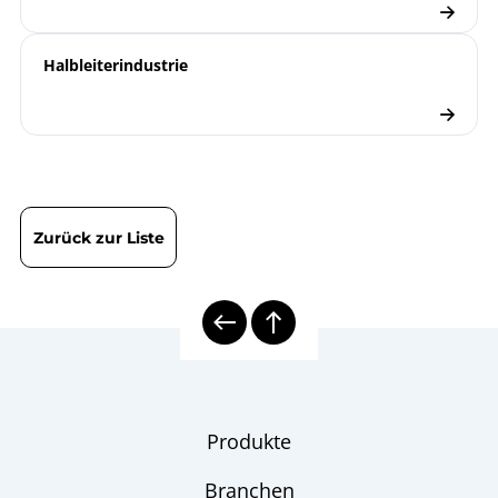
9.1000 |
Grenzsignalgeber
Halbleiterindustrie
Öl und Gas |
Applikationsbericht
Überwachung
Restdruck Gasflaschen
Manometer
Checkliste
Zurück zur Liste
Produkte
Branchen