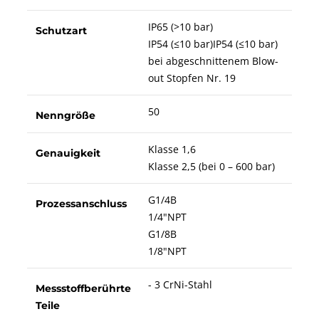
IP65 (>10 bar)
Schutzart
IP54 (≤10 bar)IP54 (≤10 bar)
bei abgeschnittenem Blow-
out Stopfen Nr. 19
50
Nenngröße
Klasse 1,6
Genauigkeit
Klasse 2,5 (bei 0 – 600 bar)
G1/4B
Prozessanschluss
1/4"NPT
G1/8B
1/8"NPT
- 3 CrNi-Stahl
Messstoffberührte
Teile