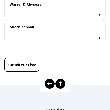
Wasser-Abwasser |
Applikationsbericht
Wasser & Abwasser
Chlordosieranlagen
Maschinenbau |
Dampfdruckmessung
Maschinenbau
Feldküche
Manometer
Checkliste
Zurück zur Liste