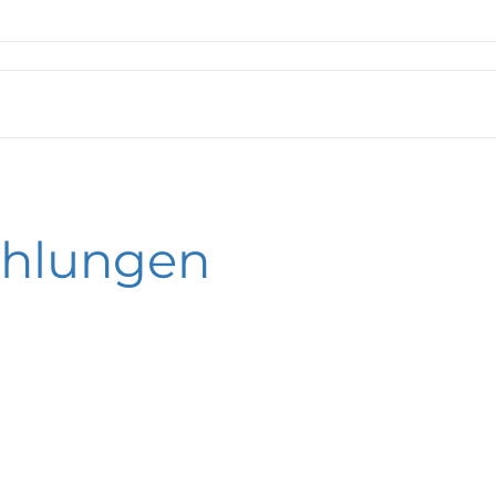
ess-Manometer RFCh RFChG
nometer
ld
mess-Manometer
hlungen