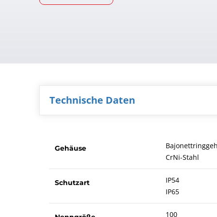
Technische Daten
Bajonettringge
Gehäuse
CrNi-Stahl
IP54
Schutzart
IP65
100
Nenngröße