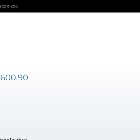
803 91300
3600.90
ignalgeber