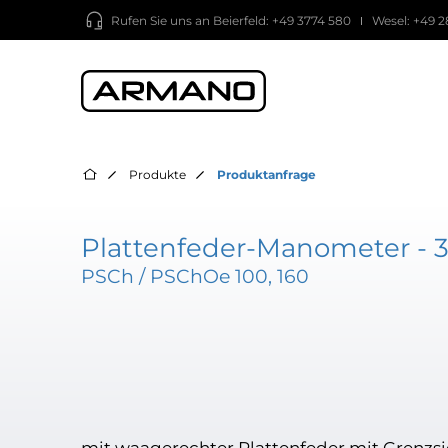
Rufen Sie uns an
Beierfeld: +49 3774 580
Wesel: +49 2
Produkte
Produktanfrage
Plattenfeder-Manometer - 
PSCh / PSChOe 100, 160
mit waagerechter Plattenfeder mit Grenzs