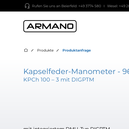
Rufen Sie uns an
Beierfeld: +49 3774 580
Wesel: +49 2
Produkte
Produktanfrage
Kapselfeder-Manometer - 9
KPCh 100 – 3 mit DIGPTM
mit integriertem DMU, Typ DIGPTM