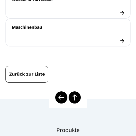
Thermometern
Bimetall-Thermometer
Produktblatt
Maschinenbau
TBi
8000 | Mechanische
Übersicht
Temperaturmesstechnik
Schiffbau
Branchenbroschüre
Zurück zur Liste
Thermometer
Checkliste
Schutzrohrberechnung
Produkte