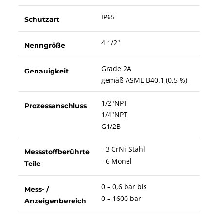
IP65
Schutzart
4 1/2"
Nenngröße
Grade 2A
Genauigkeit
gemäß ASME B40.1 (0,5 %)
1/2"NPT
Prozessanschluss
1/4"NPT
G1/2B
- 3 CrNi-Stahl
Messstoffberührte
- 6 Monel
Teile
0 – 0,6 bar bis
Mess- /
0 – 1600 bar
Anzeigenbereich