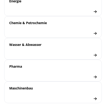
Energie
Flyer | Lilly-Serie
Flyer
Druckmessumformer
Chemie & Petrochemie
Checkliste
Wasser & Abwasser
Pharma
Maschinenbau