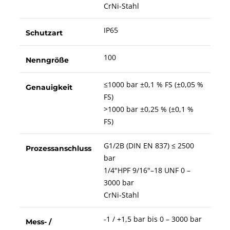
CrNi-Stahl
IP65
Schutzart
100
Nenngröße
≤1000 bar ±0,1 % FS (±0,05 %
Genauigkeit
FS)
>1000 bar ±0,25 % (±0,1 %
FS)
G1/2B (DIN EN 837) ≤ 2500
Prozessanschluss
bar
1/4"HPF 9/16"–18 UNF 0 –
3000 bar
CrNi-Stahl
-1 / +1,5 bar bis 0 – 3000 bar
Mess- /