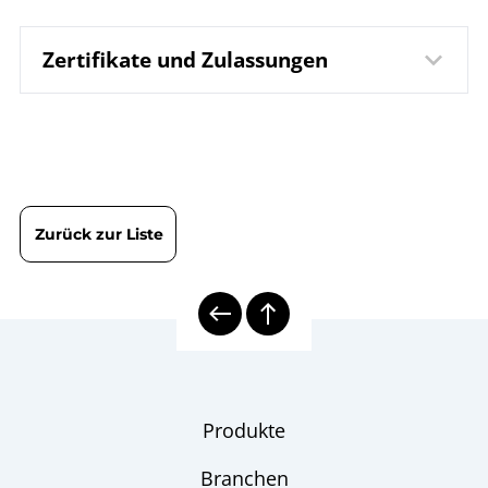
Zertifikate und Zulassungen
8610 Thermoelement
Datenblatt
TTeMiA TTeMiAT mit
mineralisoliertem Fuehler
DIN EN ISO 9001 | Zertifikat | Standort Beierfeld
B08-500
Betriebsanleitung
DIN EN ISO 9001 | Zertifikat | Standort Wesel
Widerstandsthermometer
| Thermoelemente
Zurück zur Liste
TPt/TTe
8000E | Elektrische
Übersicht
Temperaturmesstechnik
elektrische Thermometer
Checkliste
Produkte
Branchen