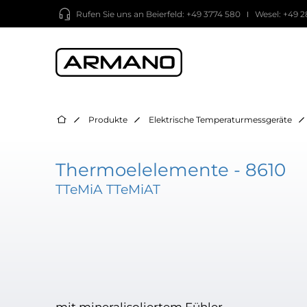
Rufen Sie uns an
Beierfeld: +49 3774 580
Wesel: +49 2
Produkte
Elektrische Temperaturmessgeräte
Thermoelelemente - 8610
TTeMiA TTeMiAT
mit mineralisoliertem Fühler