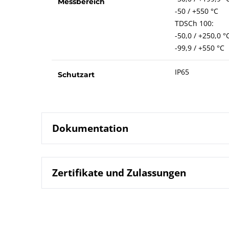
Messbereich
-50 / +550 °C
TDSCh 100:
-50,0 / +250,0 °
-99,9 / +550 °C
IP65
Schutzart
Dokumentation
Zertifikate und Zulassungen
8301 Digita
Datenblatt
B08-301 Digi
Betriebsanleitung
DIN EN ISO 9001 | Zertifikat | Standort Beierfe