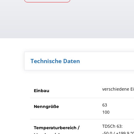
Technische Daten
verschiedene E
Einbau
63
Nenngröße
100
TDSCh 63:
Temperaturbereich /
-50,0 / +199,9 °