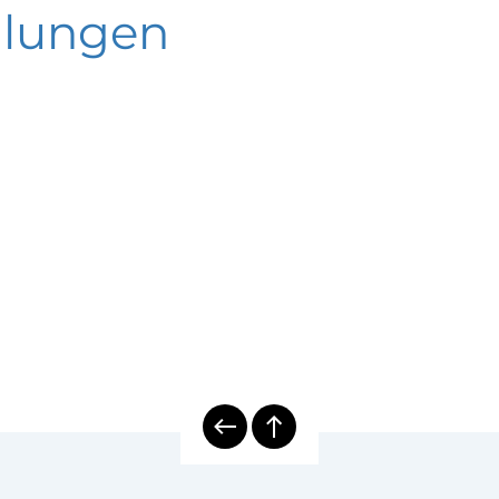
ktrische Temperaturmesstechnik
lungen
Serie
u | Temperaturmessung auf Nutzfahrzeugen