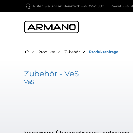
Rufen Sie uns an
Beierfeld: +49 3774 580
Wesel: +49 2
Produkte
Zubehör
Produktanfrage
Zubehör - VeS
VeS
Manometer-Überdruckschutzvorrichtung