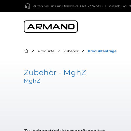
Rufen Sie uns an
Beierfeld: +49 3774 580
Wesel: +49 2
Produkte
Zubehör
Produktanfrage
Zubehör - MghZ
MghZ
Zwischenstück Messgerätehalter