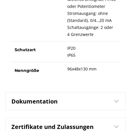
oder Potentiometer
Stromausgang: ohne
(Standard), 0/4…20 mA
Schaltausgänge: 2 oder
4 Grenzwerte
IP20
Schutzart
IP65
96x48x130 mm
Nenngröße
Dokumentation
Zertifikate und Zulassungen
9910 DPM Digitalanzeige
Datenblatt