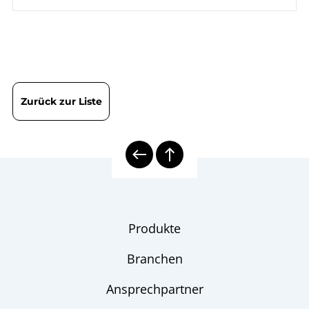
zum Schalttafeleinbau
B8 Prozessor-
Betriebsanleitung
DIN EN ISO 9001 | Zertifikat | Standort Wesel
Digitalanzeige DPM
Druckmessumformer
Checkliste
Zurück zur Liste
Produkte
Branchen
Ansprechpartner