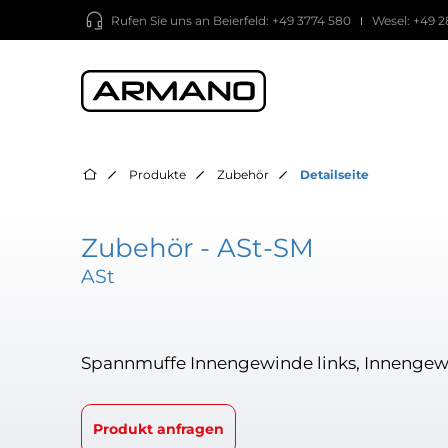
Rufen Sie uns an
Beierfeld: +49 3774 580
Wesel: +49 2
Produkte
Zubehör
Detailseite
Zubehör - ASt-SM
ASt
Spannmuffe Innengewinde links, Innengew
Produkt anfragen