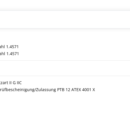
ahl 1.4571
ahl 1.4571
art II G IIC
üfbescheinigung/Zulassung PTB 12 ATEX 4001 X