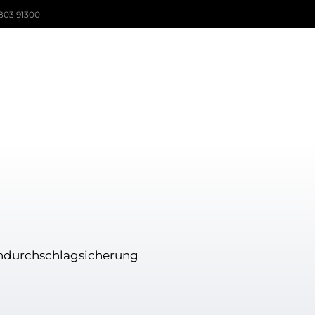
803 91300
ndurchschlagsicherung