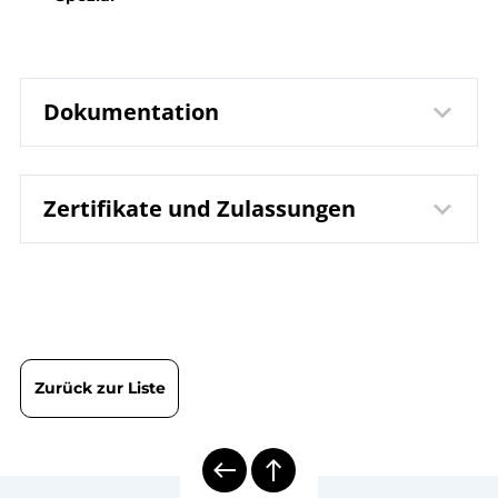
Dokumentation
Zertifikate und Zulassungen
DB 8.8120 Schutzrohr
Datenblatt
SF5
B08-800 Schutzrohre
Betriebsanleitung
DIN EN ISO 9001 | Zertifikat | Standort Wesel
8000 | Mechanische
Übersicht
Temperaturmesstechnik
Zurück zur Liste
Schiffbau
Branchenbroschüre
Schutzrohrberechnung