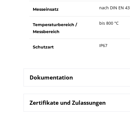
nach DIN EN 43
Messeinsatz
bis 800 °C
Temperaturbereich /
Messbereich
IP67
Schutzart
Dokumentation
Zertifikate und Zulassungen
8636 Thermoe
Datenblatt
B08-500 Wid
Betriebsanleitung
B08-505 Wid
DIN EN ISO 9001 | Zertifikat | Standort Beierfe