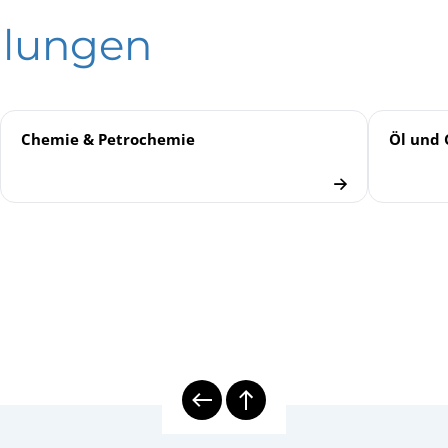
lungen
ktrische Temperaturmesstechnik
ische Temperaturmessgeräte
 Thermometer
ische Temperaturmessgeräte
Chemie & Petrochemie
Öl und 