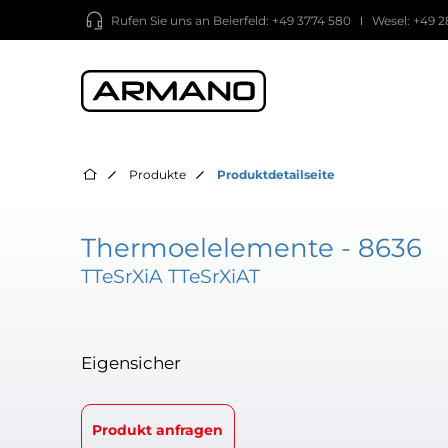
Rufen Sie uns an
Beierfeld: +49 3774 580
Wesel: +49 2
Produkte
Produktdetailseite
Thermoelelemente - 8636
TTeSrXiA TTeSrXiAT
Eigensicher
Produkt anfragen