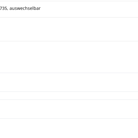
735, auswechselbar
lement TTeSrXiA TTeSrXiAT eigensicher mehrteiliges Schutzrohr
erstandsthermometer | Thermoelemente TPt/TTe
erstandsthermometer | Thermoelemente TPt /TTe EX-Ausführung
ld