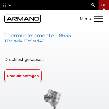
DE
Menu
Thermoelelemente - 8635
TTeSrXdA TTeSrXdAT
Druckfest gekapselt
Produkt anfragen