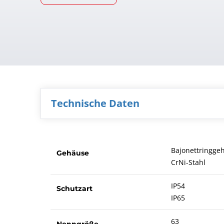
Technische Daten
Bajonettringge
Gehäuse
CrNi-Stahl
IP54
Schutzart
IP65
63
Nenngröße