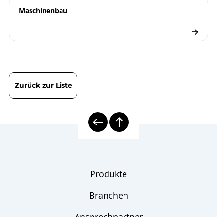
Maschinenbau
Dieselabgas-
Produktblatt
Thermometer TA
8000 | Mechanische
Übersicht
Temperaturmesstechnik
Zurück zur Liste
Schiffbau
Branchenbroschüre
Thermometer
Checkliste
Schutzrohrberechnung
Produkte
Branchen
Ansprechpartner