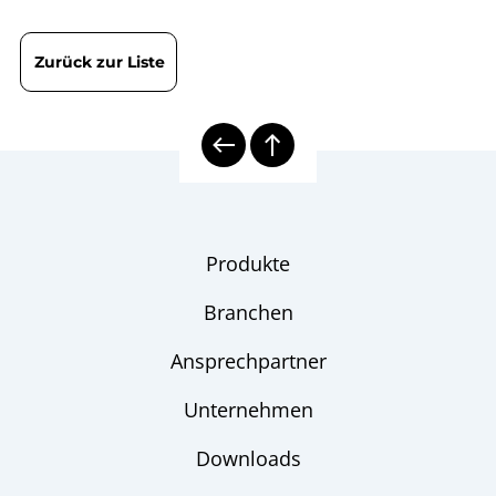
Grenzsignalgeber
B08-200 mechanische
Betriebsanleitung
Temperaturmesstechnik
Zurück zur Liste
| Gasdruck
T08-000-031 Optimale
T-Blatt
Auslegung von
Gasdruck- und Bimetall-
Thermometern
Produkte
8000 | Mechanische
Übersicht
Temperaturmesstechnik
Branchen
Thermometer
Checkliste
Ansprechpartner
Unternehmen
Downloads