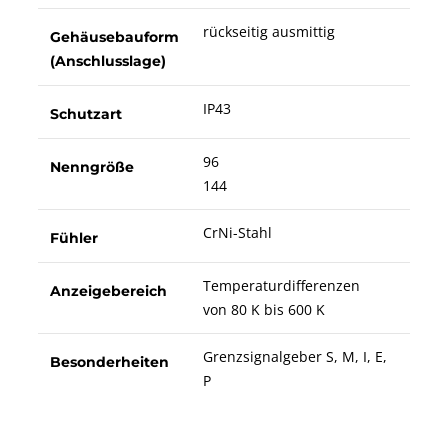
rückseitig ausmittig
Gehäusebauform
(Anschlusslage)
IP43
Schutzart
96
Nenngröße
144
CrNi-Stahl
Fühler
Temperaturdifferenzen
Anzeigebereich
von 80 K bis 600 K
Grenzsignalgeber S, M, I, E,
Besonderheiten
P