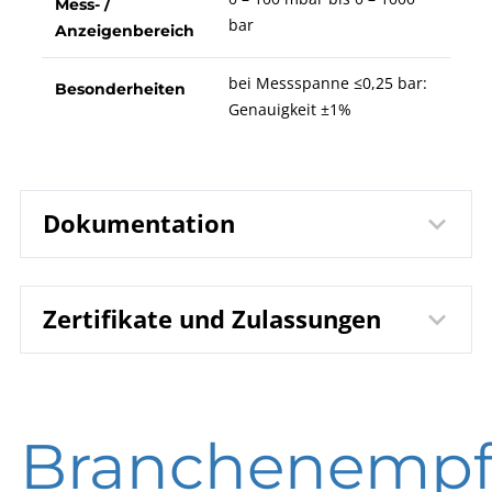
Mess- /
bar
Anzeigenbereich
bei Messspanne ≤0,25 bar:
Besonderheiten
Genauigkeit ±1%
Dokumentation
Zertifikate und Zulassungen
9810
Datenblatt
Druckmessumformer
PTM
DIN EN ISO 9001 | Zertifikat | Standort Beierfeld
B09-800
Betriebsanleitung
Branchenempf
DIN EN ISO 9001 | Zertifikat | Standort Wesel
Druckmessumformer
Typen PTM | CTM | DTM