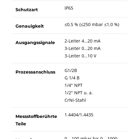
IP65
Schutzart
≤0,5 % (≤250 mbar ≤1,0 %)
Genauigkeit
2-Leiter 4…20 mA
Ausgangssignale
3-Leiter 0…20 mA
3-Leiter 0…10 V
G1/2B
Prozessanschluss
G 1/4 B
1/4" NPT
1/2" NPT u. a.
CrNi-Stahl
1.4404/1.4435
Messstoffberührte
Teile
0 – 100 mbar bis 0 – 1000