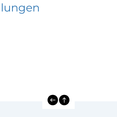
ktrische Temperaturmesstechnik
lungen
Serie
u | Temperaturmessung auf Nutzfahrzeugen