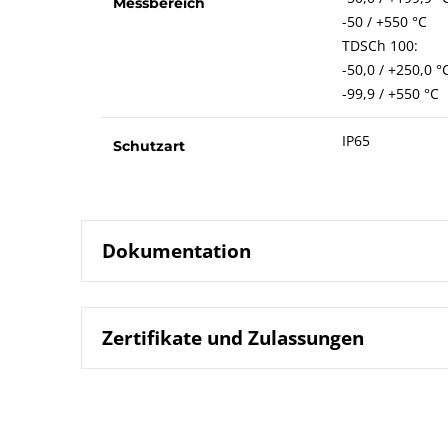
Messbereich
-50 / +550 °C
TDSCh 100:
-50,0 / +250,0 °
-99,9 / +550 °C
IP65
Schutzart
Dokumentation
Zertifikate und Zulassungen
8301 Digita
Datenblatt
B08-301 Digi
Betriebsanleitung
DIN EN ISO 9001 | Zertifikat | Standort Beierfe