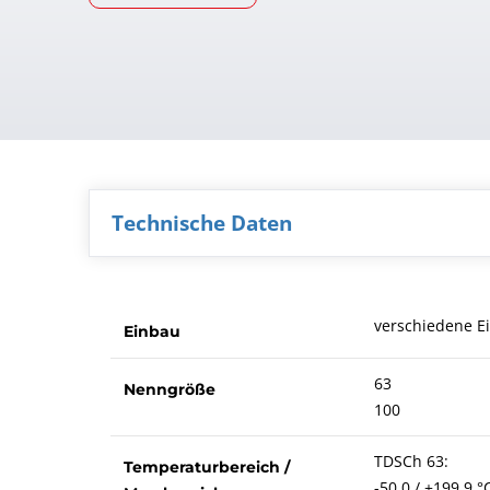
Technische Daten
verschiedene E
Einbau
63
Nenngröße
100
TDSCh 63:
Temperaturbereich /
-50,0 / +199,9 °