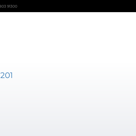
803 91300
201