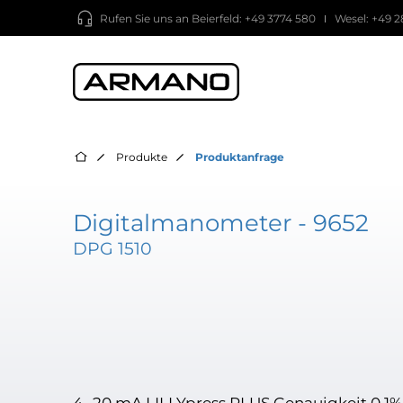
Rufen Sie uns an
Beierfeld: +49 3774 580
Wesel: +49 2
Produkte
Produktanfrage
Digitalmanometer - 9652
DPG 1510
4…20 mA LILLYpress PLUS Genauigkeit 0,1%