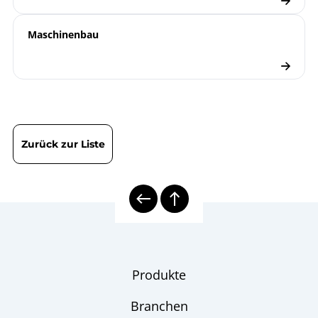
B08-200 mechanische
Betriebsanleitung
Maschinenbau
Temperaturmesstechnik
| Gasdruck
T08-000-031 Optimale
T-Blatt
Auslegung von
Gasdruck- und Bimetall-
Thermometern
Zurück zur Liste
8000 | Mechanische
Übersicht
Temperaturmesstechnik
Schiffbau
Branchenbroschüre
Thermometer
Checkliste
Produkte
Schutzrohrberechnung
Branchen