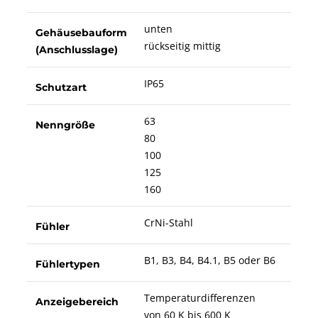
unten
Gehäusebauform
rückseitig mittig
(Anschlusslage)
IP65
Schutzart
63
Nenngröße
80
100
125
160
CrNi-Stahl
Fühler
B1, B3, B4, B4.1, B5 oder B6
Fühlertypen
Temperaturdifferenzen
Anzeigebereich
von 60 K bis 600 K