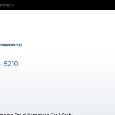
803 91300
roduktanfrage
 5210
membran Druckkammern CrNi-Stahl