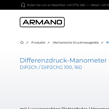
Rufen Sie uns an
Beierfeld: +49 3774 580
Wesel: +49 2
Produkte
Mechanische Druckmessgeräte
P
Differenzdruck-Manometer -
DiP2Ch / DiP2ChG 100, 160
mit 1 waagerechten Plattenfeder / Mess