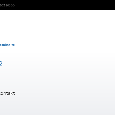
803 91300
etailseite
2
ontakt