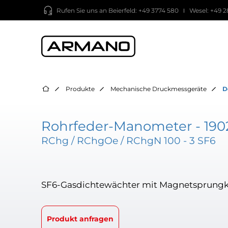
Rufen Sie uns an
Beierfeld: +49 3774 580
Wesel: +49 2
Produkte
Mechanische Druckmessgeräte
D
Rohrfeder-Manometer - 190
RChg / RChgOe / RChgN 100 - 3 SF6
SF6-Gasdichtewächter mit Magnetsprungk
Produkt anfragen