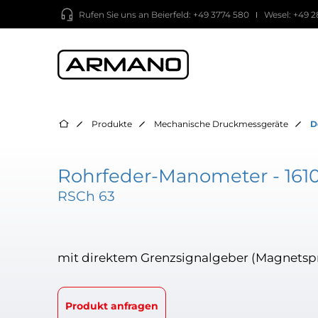
Rufen Sie uns an
Beierfeld: +49 3774 580
Wesel: +49 2
Produkte
Mechanische Druckmessgeräte
D
Rohrfeder-Manometer - 1610
RSCh 63
mit direktem Grenzsignalgeber (Magnetsp
Produkt anfragen