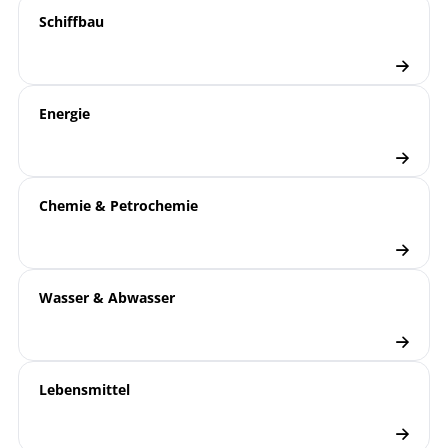
1000 | Rohrfeder-
Übersicht
Schiffbau
DNV | Zertifikat | Manometer | Standort
Manometer
Beierfeld
Schiffbau
Branchenbroschüre
Energie
Manometer
Checkliste
Chemie & Petrochemie
Wasser & Abwasser
Lebensmittel